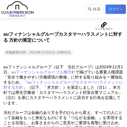
検索
ログイン
auフィナンシャルグループカスタマーハラスメントに対す
る 方針の策定について
情報解禁日時：2024年12月02日 10時00分
auフィナンシャルグループ（以下 当社グループ）は2024年12月1
日、
auフィナンシャルグループ人権方針
で掲げている重要人権課題
「安全で働きやすい労働環境の整備」に対する取り組みを一層強化
するため、「
auフィナンシャルグループカスタマーハラスメントに
対する方針
」（以下、「本方針」）を策定しました
。本方
（注1）
針では厚生労働省「カスタマーハラスメント対策企業マニュアル」
を基にカスタマーハラスメントに該当する行為を定義して
（注2）
います。
当社グループは金融のあり方を手のひらから変え、すべての人にと
って金融をもっと身近なものにする『つながる金融。』を実現する
ことを目指し、お客さまからのご意見やご要望を真摯に受け止め、