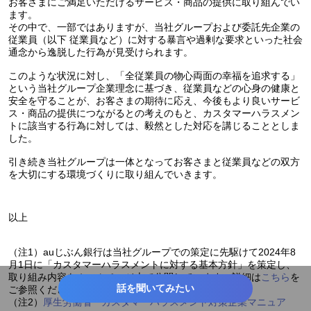
お客さまにご満足いただけるサービス・商品の提供に取り組んでい
ます。
その中で、一部ではありますが、当社グループおよび委託先企業の
従業員（以下 従業員など）に対する暴言や過剰な要求といった社会
通念から逸脱した行為が見受けられます。
このような状況に対し、「全従業員の物心両面の幸福を追求する」
という当社グループ企業理念に基づき、従業員などの心身の健康と
安全を守ることが、お客さまの期待に応え、今後もより良いサービ
ス・商品の提供につながるとの考えのもと、カスタマーハラスメン
トに該当する行為に対しては、毅然とした対応を講じることとしま
した。
引き続き当社グループは一体となってお客さまと従業員などの双方
を大切にする環境づくりに取り組んでいきます。
以上
（注1）auじぶん銀行は当社グループでの策定に先駆けて2024年8
月1日に「カスタマーハラスメントに対する基本方針」を策定し、
取り組み内容をホームページ上で公開しています。詳細は
こちら
を
話を聞いてみたい
ご参照ください。
（注2）
厚生労働省「カスタマーハラスメント対策企業マニュア