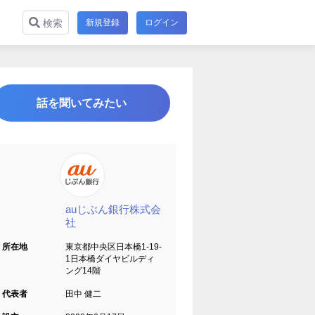
新規登録
ログイン
検索
話を聞いてみたい
auじぶん銀行株式会
社
所在地
東京都中央区日本橋1-19-
1日本橋ダイヤビルディ
ング14階
代表者
田中 健二