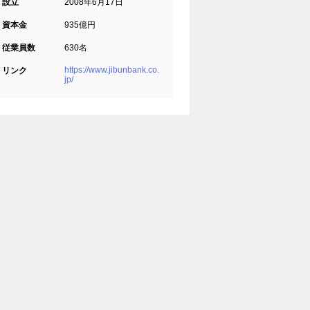
設立
2008年6月17日
資本金
935億円
従業員数
630名
https://www.jibunbank.co.
リンク
jp/