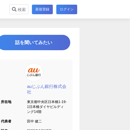
新規登録
ログイン
検索
話を聞いてみたい
auじぶん銀行株式会
社
所在地
東京都中央区日本橋1-19-
1日本橋ダイヤビルディ
ング14階
代表者
田中 健二