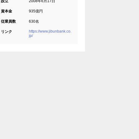
設立
2008年6月17日
資本金
935億円
従業員数
630名
https://www.jibunbank.co.
リンク
jp/