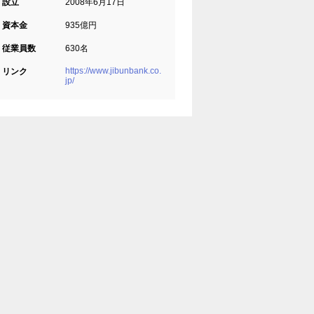
設立
2008年6月17日
資本金
935億円
従業員数
630名
https://www.jibunbank.co.
リンク
jp/