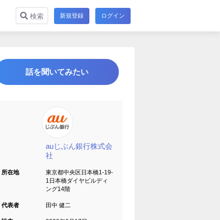
新規登録
ログイン
検索
話を聞いてみたい
auじぶん銀行株式会
社
所在地
東京都中央区日本橋1-19-
1日本橋ダイヤビルディ
ング14階
代表者
田中 健二