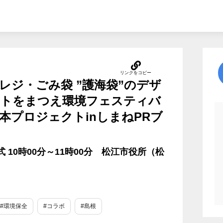
レジ・ごみ袋 ”護海袋”のデザ
トをまつえ環境フェスティバ
日本プロジェクトinしまねPRブ
式 10時00分～11時00分 松江市役所（松
#環境保全
#コラボ
#島根