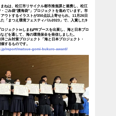
しまねは、松江市リサイクル都市推進課と連携し、松江
・ごみ袋”護海袋”」プロジェクトを進めています。市
ウトするイラストが350点以上寄せられ、11月26日
た「まつえ環境フェスティバル2023」で、入賞した9
ロジェクトinしまねPRブースを出展し、海と日本プロ
売などを通して、海の環境保全を発信しました。
海洋ごみ対策プロジェクト「海と日本プロジェクト・
環で開催するものです。
i.jp/report/matsue-gomi-bukuro-award/