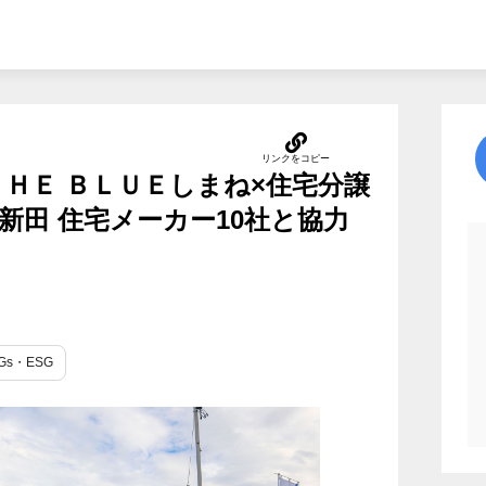
ＴＨＥ ＢＬＵＥしまね×住宅分譲
新田 住宅メーカー10社と協力
Gs・ESG