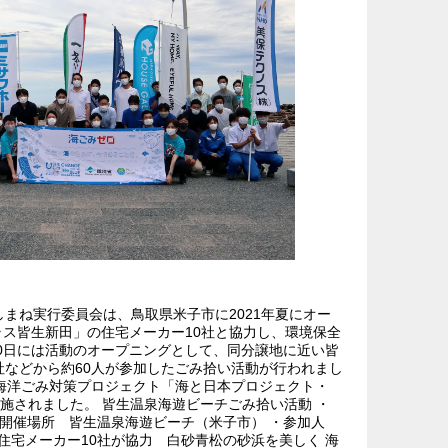
 しまね実行委員会は、鳥取県米子市に2021年夏にオー
ス皆生新田」の住宅メーカー10社と協力し、環境保全
20日には活動のオープニングとして、同分譲地に近い皆
社などから約60人が参加したごみ拾い活動が行われまし
海洋ごみ対策プロジェクト「海と日本プロジェクト・
一環で実施されました。 皆生温泉海遊ビーチごみ拾い活動 ・
0時 ・開催場所 皆生温泉海遊ビーチ（米子市） ・参加人
 住宅メーカー10社が協力 白砂青松の砂浜を美しく 海