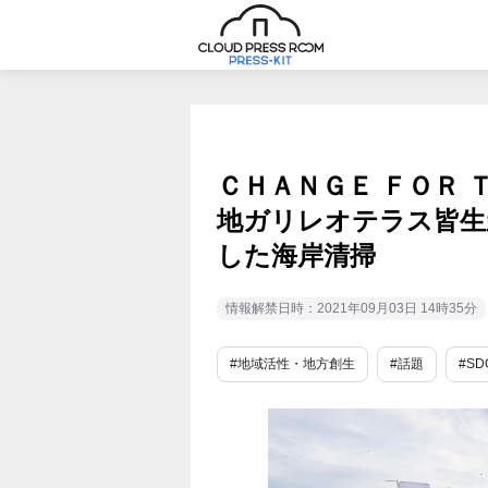
ＣＨＡＮＧＥ ＦＯＲ 
地ガリレオテラス皆生
した海岸清掃
情報解禁日時：2021年09月03日 14時35分
#地域活性・地方創生
#話題
#SD