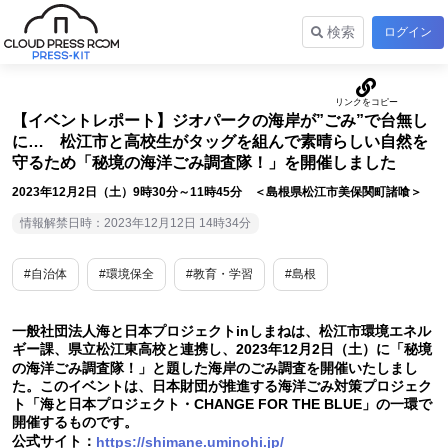
検索
ログイン
【イベントレポート】ジオパークの海岸が”ごみ”で台無し
に… 松江市と高校生がタッグを組んで素晴らしい自然を
守るため「秘境の海洋ごみ調査隊！」を開催しました
2023年12月2日（土）9時30分～11時45分 ＜島根県松江市美保関町諸喰＞
情報解禁日時：2023年12月12日 14時34分
#自治体
#環境保全
#教育・学習
#島根
一般社団法人海と日本プロジェクトinしまねは、松江市環境エネル
ギー課、県立松江東高校と連携し、2023年12月2日（土）に「秘境
の海洋ごみ調査隊！」と題した海岸のごみ調査を開催いたしまし
た。このイベントは、日本財団が推進する海洋ごみ対策プロジェク
ト「海と日本プロジェクト・CHANGE FOR THE BLUE」の一環で
開催するものです。
公式サイト：
https://shimane.uminohi.jp/