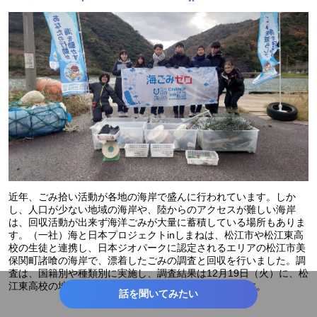
近年、ごみ拾い活動が各地の海岸で盛んに行われています。しか
し、人口が少ない地域の海岸や、陸からのアクセスが難しい海岸
は、回収活動が出来ず海洋ごみが大量に蓄積している場所もありま
す。（一社）海と日本プロジェクトinしまねは、松江市や松江東高
校の生徒と連携し、日本ジオパークに認定されるエリアの松江市美
保関町諸喰の海岸で、漂着したごみの調査と回収を行いました。調
査は、国籍別や種類別に実施し、調査結果は12月19日（火）に、松
江東高校の地域探究学習の成果として発表する予定です。
話を聞いてみたい