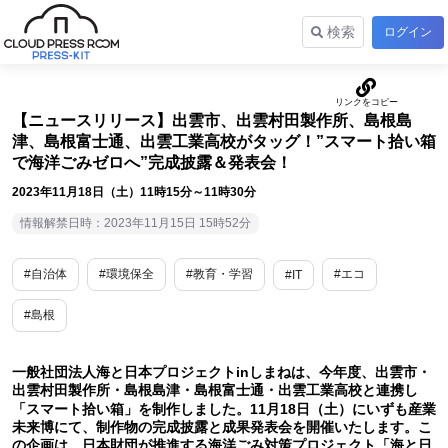
検索
ログイン
【ニュースリリース】出雲市、出雲村田製作所、島根島
津、島根富士通、出雲工業高校がタッグ！”スマート拾い箱
で海洋ごみゼロへ”完成披露＆発表会！
2023年11月18日（土）11時15分～11時30分
情報解禁日時：2023年11月15日 15時52分
#自治体
#環境保全
#教育・学習
#エコ
#IT
#島根
一般社団法人海と日本プロジェクトinしまねは、今年度、出雲市・
出雲村田製作所・島根島津・島根富士通・出雲工業高校と連携し
「スマート拾い箱」を制作しました。11月18日（土）にいずも産業
未来博にて、制作物の完成披露と成果発表会を開催いたします。こ
の企画は、日本財団が推進する海洋ごみ対策プロジェクト「海と日