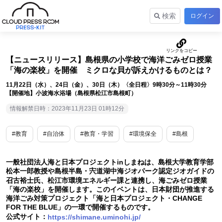
検索
ログイン
【ニュースリリース】島根県の小学校で海洋ごみゼロ授業
「海の楽校」を開催 ミクロな貝が訴えかけるものとは？
11月22日（水）、24日（金）、30日（木）〈全日程〉9時30分～11時30分
【開催地】小波海水浴場（島根県松江市島根町）
情報解禁日時：2023年11月23日 01時12分
#教育
#自治体
#教育・学習
#環境保全
#島根
一般社団法人海と日本プロジェクトinしまねは、島根大学教育学部
松本一郎教授や島根半島・宍道湖中海ジオパーク認定ジオガイドの
召古裕士氏、松江市環境エネルギー課と連携し、海ごみゼロ授業
「海の楽校」を開催します。このイベントは、日本財団が推進する
海洋ごみ対策プロジェクト「海と日本プロジェクト・CHANGE
FOR THE BLUE」の一環で開催するものです。
公式サイト：
https://shimane.uminohi.jp/