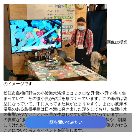
画像は授業
のイメージです
松江市島根町野波の小波海水浴場にはミクロな貝”微小貝”が多く集
まっていて、その微小貝が砂浜を形づくっています。この海岸は袋
型になっていて、中に入ってきた貝がたまりやすく、また小波海水
浴場のある島根半島は日本海に突き出した形をしており、生活排水
の影響が少ないことから貝が生息しやすい環境になっています。こ
の貴重な”微小貝”や環境の授業を通じて、海洋ごみの現状や、削減
話を聞いてみたい
に向けた対策など、松江市内の子ども達にミクロな貝が訴えかける
ことについて考えるイベントを開催します。