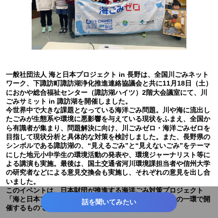
一般社団法人 海と日本プロジェクト in 長野は、全国川ごみネット
ワーク、下諏訪町諏訪湖浄化推進連絡協議会と共に11月18日（土）
におかや総合福祉センター（諏訪湖ハイツ）2階大会議室にて、川
ごみサミット in 諏訪湖を開催しました。
今世界中で大きな課題となっている海洋ごみ問題。川や海に流出し
たごみが生態系や環境に悪影響を与えている現状をふまえ、全国か
ら有識者が集まり、問題解決に向け、川ごみゼロ・海洋ごみゼロを
目指して現状分析と具体的な対策を検討しました。また、長野県の
シンボルである諏訪湖の、“見えるごみ”と“見えないごみ”をテーマ
にした地元小中学生の環境活動の発表や、環境ジャーナリスト等に
よる講演も実施。最後は、国土交通省河川環境課担当者や信州大学
の研究者などによる意見交換会も実施し、それぞれの意見を出し合
いました。
このイベントは、日本財団が推進する海洋ごみ対策プロジェクト
「海と日本プロジェクト・CHANGE FOR THE BLUE」の一環で開
話を聞いてみたい
催するものです。