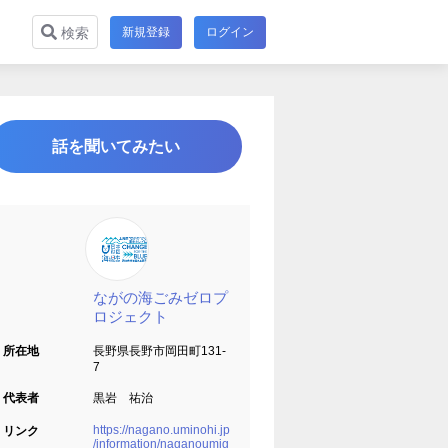
新規登録
ログイン
検索
話を聞いてみたい
ながの海ごみゼロプ
ロジェクト
所在地
長野県長野市岡田町131‐
7
代表者
黒岩 祐治
https://nagano.uminohi.jp
リンク
/information/naganoumig