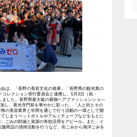
員会は、「長野の美容文化の発展」「長野県の観光業の
ノコレクション実行委員会と連携し、5月3日（祝・
催しました。長野県最大級の着物ヘアファッションショ―
が参加し、善光寺門前を華やかに彩った。「人と街とその
野県の美容業界と年間を通じて行う活動の一環として開
ててしまうペットボトルやアルミチューブなどをもとに
作。ごみの削減と資源の有効活用をアピール。また、イ
店舗周辺の清掃活動を行うなど、街ごみから海洋ごみを