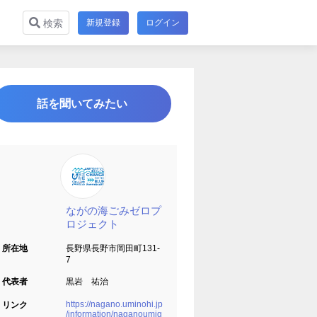
新規登録
ログイン
検索
話を聞いてみたい
ながの海ごみゼロプ
ロジェクト
所在地
長野県長野市岡田町131‐
7
代表者
黒岩 祐治
https://nagano.uminohi.jp
リンク
/information/naganoumig