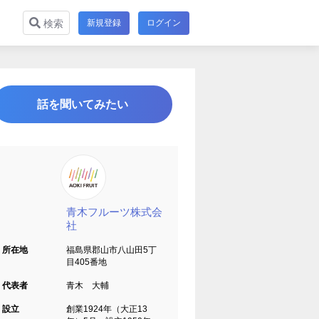
新規登録
ログイン
検索
話を聞いてみたい
青木フルーツ株式会
社
所在地
福島県郡山市八山田5丁
目405番地
代表者
青木 大輔
設立
創業1924年（大正13