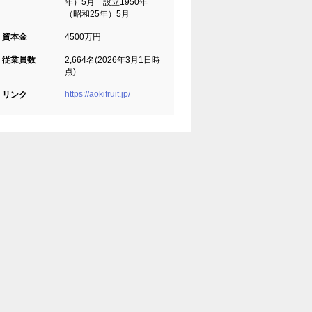
年）5月 設立1950年
（昭和25年）5月
資本金
4500万円
従業員数
2,664名(2026年3月1日時
点)
https://aokifruit.jp/
リンク