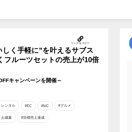
いしく手軽に”を叶えるサブス
くフルーツセットの売上が10倍
％OFFキャンペーンを開催～
・レンタル
#グルメ
#EC
#toC
・お歳暮
#目標売上達成