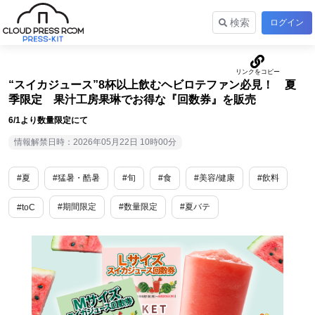
検索
ログイン
“スイカジュース”8杯以上飲むヘビロテファン必見！ 夏
季限定 果汁工房果琳でお得な『回数券』を販売
6/1より数量限定にて
情報解禁日時：2026年05月22日 10時00分
#夏
#猛暑・酷暑
#旬
#食
#美容/健康
#飲料
#期間限定
#数量限定
#夏バテ
#toC