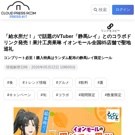
検索
ログイン
「給水所だ！」で話題のVTuber「静馬レイ」とのコラボド
リンク発売！果汁工房果琳 イオンモール全国85店舗で聖地
巡礼
コンプリート必至！購入特典はランダム配布の静馬レイ限定シール
情報解禁日時：2026年05月22日 10時00分
#食
#トレンド情報
#グルメ
#飲料
#夏
#キャンペーン
#旬
#コラボ
#期間限定
#数量限定