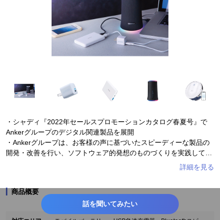
#映画・ドラマ
#防災・救急・防犯
#インテリア小物
#便利グッズ
#音響・映像家電
#スマホ・PC
#レジャー・アウトドア
#掃除グッズ
#オフィス用品
#ビジネスグッズ
#WEBサービス
#旅行
#EC
#ライフサポート
#テクノロジー
#家事
#営業支援
#小売・卸販売
#時短・時産
#ロボット・AI
#toB
・シャディ『2022年セールスプロモーションカタログ春夏号』で
#リモートワーク
#リラックス
#リモート
#オンライン
Ankerグループのデジタル関連製品を展開
・Ankerグループは、お客様の声に基づいたスピーディーな製品の
#企業情報
#生活情報
#新生活
#大掃除
開発・改善を行い、ソフトウェア的発想のものづくりを実践してい
る
・米国・日本・欧州を中心にデジタル関連製品でトップクラスの販
売実績を誇る
商品概要
・お客様のスマートかつ快適な暮らしをサポートする
話を聞いてみたい