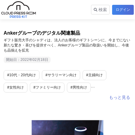
検索
ログイン
Ankerグループのデジタル関連製品
ギフト販売大手のシャディは、法人のお客様のギフトシーンに、今までにない
新たな驚き・喜びを提供すべく、Ankerグループ製品の取扱いを開始し、今後
も品揃えを拡充
開始日：2022年02月18日
#10代・20代向け
#サラリーマン向け
#主婦向け
#女性向け
#ファミリー向け
#男性向け
#音楽/アーティスト
#ライフスタイル
#トレンド情報
#旅行/お出かけ情報
#電化製品/ガジェット/IT関連
#ITガジェット
#コンピューター・IT
#美容・健康家電