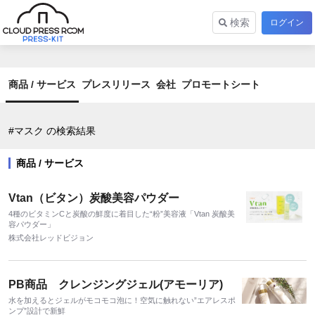
検索
ログイン
商品 / サービス
プレスリリース
会社
プロモートシート
#マスク の検索結果
商品 / サービス
Vtan（ビタン）炭酸美容パウダー
4種のビタミンCと炭酸の鮮度に着目した“粉”美容液「Vtan 炭酸美
容パウダー」
株式会社レッドビジョン
PB商品 クレンジングジェル(アモーリア)
水を加えるとジェルがモコモコ泡に！空気に触れない”エアレスポ
ンプ”設計で新鮮