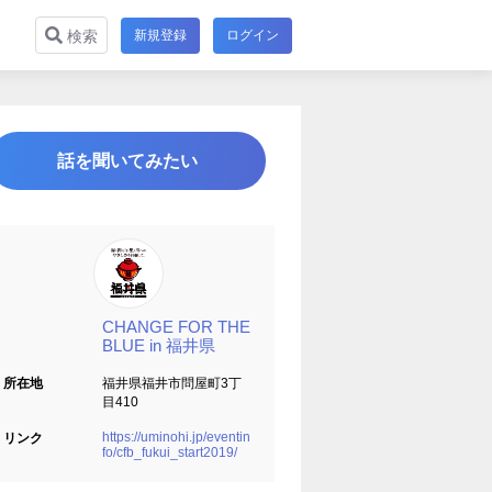
新規登録
ログイン
検索
話を聞いてみたい
CHANGE FOR THE
BLUE in 福井県
所在地
福井県福井市問屋町3丁
目410
https://uminohi.jp/eventin
リンク
fo/cfb_fukui_start2019/