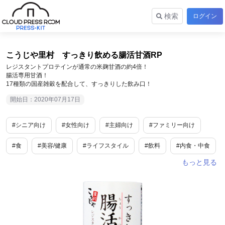
検索
ログイン
こうじや里村 すっきり飲める腸活甘酒RP
レジスタントプロテインが通常の米麹甘酒の約4倍！
腸活専用甘酒！
17種類の国産雑穀を配合して、すっきりした飲み口！
開始日：2020年07月17日
#シニア向け
#女性向け
#主婦向け
#ファミリー向け
#食
#美容/健康
#ライフスタイル
#飲料
#内食・中食
#グルメ
#小売・卸販売
#食品産業
#家事
#EC
#夏バテ
#衣食住
#企業情報
#生活情報
#toC