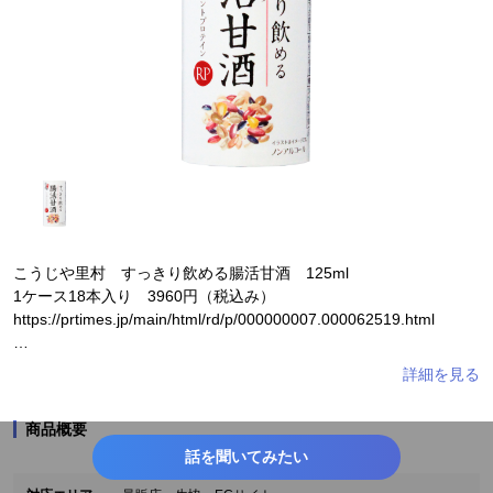
こうじや里村 すっきり飲める腸活甘酒 125ml
1ケース18本入り 3960円（税込み）
https://prtimes.jp/main/html/rd/p/000000007.000062519.html
【商品特徴】
①腸活に特化した甘酒
酒粕甘酒に多く含まれる「レジスタントプロテイン」を米麹甘酒で
商品概要
再現。
話を聞いてみたい
会社がある岐阜県の契約農家から特別なお米を確保！
金沢工業大学様との共同開発で完成させました。