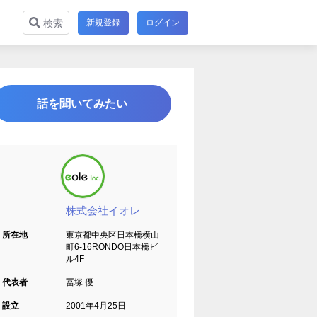
新規登録
ログイン
検索
話を聞いてみたい
株式会社イオレ
所在地
東京都中央区日本橋横山
町6-16RONDO日本橋ビ
ル4F
代表者
冨塚 優
設立
2001年4月25日