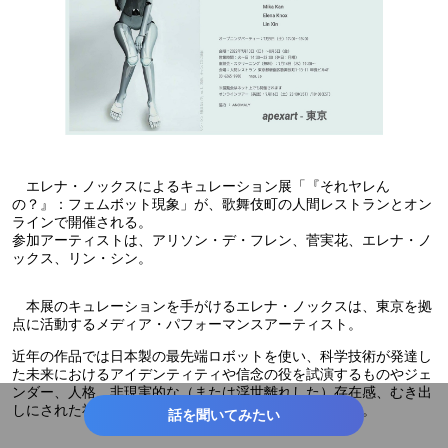
エレナ・ノックスによるキュレーション展「『それヤレん
の？』：フェムボット現象」が、歌舞伎町の人間レストランとオン
ラインで開催される。
参加アーティストは、アリソン・デ・フレン、菅実花、エレナ・ノ
ックス、リン・シン。
本展のキュレーションを手がけるエレナ・ノックスは、東京を拠
点に活動するメディア・パフォーマンスアーティスト。
近年の作品では日本製の最先端ロボットを使い、科学技術が発達し
た未来におけるアイデンティティや信念の役を試演するものやジェ
ンダー、人格、非現実的な（または浮世離れした）存在感、むき出
しにされた社会状況に関する新たな展望を探求している。
話を聞いてみたい