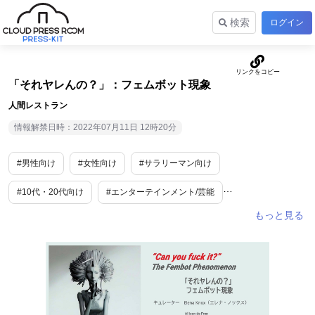
検索
ログイン
「それヤレんの？」：フェムボット現象
人間レストラン
情報解禁日時：2022年07月11日 12時20分
#男性向け
#女性向け
#サラリーマン向け
#10代・20代向け
#エンターテインメント/芸能
#音楽/アーティスト
#カルチャー
#旅行/お出かけ情報
#イベント
#アート・演劇
#ロボット・AI
#期間限定
#SNSで話題
#穴場
#面白い
#変わった物
#知る人ぞ知る
#ユニーク
#東京