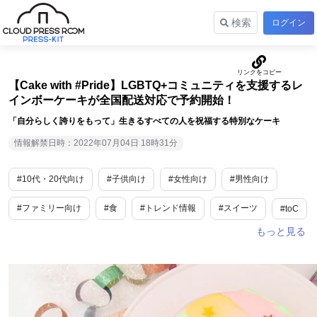
検索
ログイン
【Cake with #Pride】LGBTQ+コミュニティを支援するレ
インボーケーキが全国配送対応で予約開始！
「自分らしく誇りをもって」生きるすべての人を祝福する特別なケーキ
情報解禁日時：2022年07月04日 18時31分
#10代・20代向け
#子供向け
#女性向け
#男性向け
#ファミリー向け
#食
#トレンド情報
#スイーツ
#toC
#SNSで話題
#流行
#新商品・サービス
#話題
#春
#夏
#秋
#冬