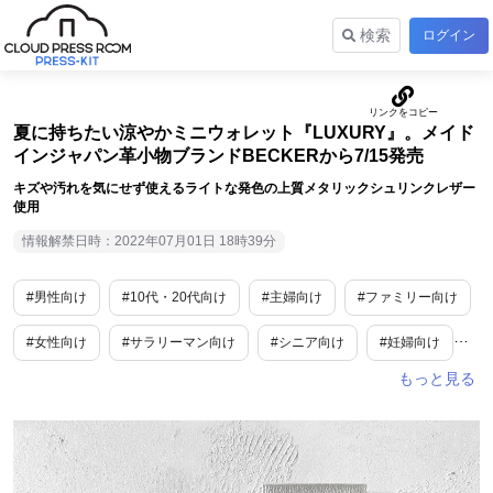
検索
ログイン
夏に持ちたい涼やかミニウォレット『LUXURY』。メイド
インジャパン革小物ブランドBECKERから7/15発売
キズや汚れを気にせず使えるライトな発色の上質メタリックシュリンクレザー
使用
情報解禁日時：2022年07月01日 18時39分
#男性向け
#10代・20代向け
#主婦向け
#ファミリー向け
#女性向け
#サラリーマン向け
#シニア向け
#妊婦向け
#ファッション
#トレンド情報
#カルチャー
#スポーツ
#ビジネス/経済/マネー
#ライフスタイル
#旅行/お出かけ情報
#スポーツ観戦
#便利グッズ
#レジャー・アウトドア