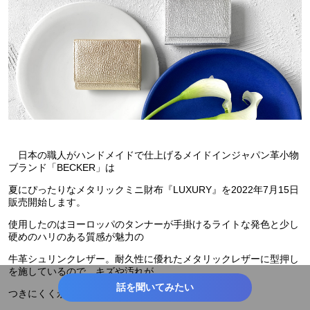
#イベント
#衛生用品・日用品
#国内観光
#アクセサリー
#オフィス用品
#サマースポーツ
#ファッション
#海外観光
#アート・演劇
#映画・ドラマ
#着物・浴衣・水着
#グルメ
#小売・卸販売
#旅行
#コミュニケーション
#育児・子育て
#マネー
#家事
#ライフサポート
#最新
#toC
日本の職人がハンドメイドで仕上げるメイドインジャパン革小物
#SNSで話題
#流行
#衣食住
#キャッシュレス
ブランド「BECKER」は
夏にぴったりなメタリックミニ財布『LUXURY』を2022年7月15日
#生活情報
#ギフト
#開運
#新商品・サービス
#話題
販売開始します。
使用したのはヨーロッパのタンナーが手掛けるライトな発色と少し
硬めのハリのある質感が魅力の
牛革シュリンクレザー。耐久性に優れたメタリックレザーに型押し
を施しているので、キズや汚れが
話を聞いてみたい
つきにくく永くお使い頂ける逸品です。