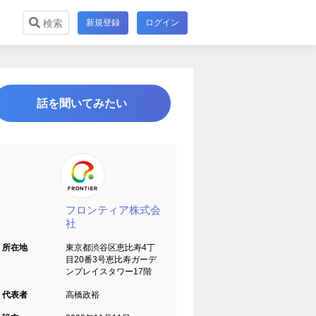
新規登録
ログイン
検索
話を聞いてみたい
フロンティア株式会
社
所在地
東京都渋谷区恵比寿4丁
目20番3号恵比寿ガーデ
ンプレイスタワー17階
代表者
高橋政裕