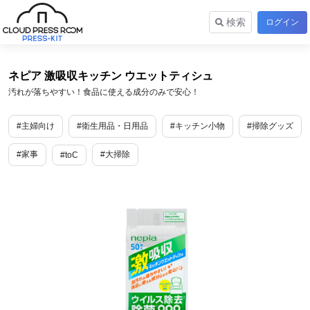
検索
ログイン
ネピア 激吸収キッチン ウエットティシュ
汚れが落ちやすい！食品に使える成分のみで安心！
#主婦向け
#衛生用品・日用品
#キッチン小物
#掃除グッズ
#家事
#大掃除
#toC