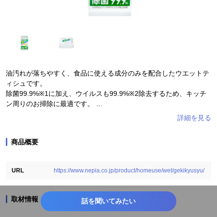
油汚れが落ちやすく、食品に使える成分のみを配合したウエットテ
ィシュです。
除菌99.9%※1に加え、ウイルスも99.9%※2除去するため、キッチ
ン周りのお掃除に最適です。
※1：すべての菌、ウイルスを除去するわけではありません
※2：エンベロープタイプのウイルス一種で効果を検証
商品概要
■商品特長
〈油汚れが落ちやすい！〉
URL
https://www.nepia.co.jp/product/homeuse/wet/gekikyusyu/
洗浄成分入りの液がたっぷり浸み込んだシートが油などの頑固な汚
れや、放置してこびりついた汚れをスッキリ拭き取ります。
ちょっとしたお掃除でキッチンをきれいに保てます。
取材情報
話を聞いてみたい
〈食品に使える成分のみで安心！〉