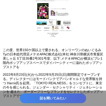
#イベント
#施設
#ファッション
#アクセサリー
#下着
#インバウンド
#グローバル
#ネットワーク
#ライフサポート
#小売・卸販売
#環境保全
#旅行
#期間限定
#最新
#SNSで話題
#流行
#toB
#toC
#SDGs・ESG
#エシカル
#衣食住
#エコ
#ギフト
この度、世界150ケ国以上で愛される、オンリーワンのぬいぐるみ
#消毒・殺菌・除菌
#新商品・サービス
#ニューノーマル
Tyの日本総代理店メテオAPAC株式会社(本社:神奈川県横浜市青葉区
美しヶ丘 5丁目35番2号301号室、以下:メテオAPAC)が横浜ビブレ1
#生活情報
#プロジェクト
#ニューオープン
#ユニーク
階内ポップアップスペースでダイバーシティーに溢れたポップアッ
プストアを
#限定
#シルバーウィーク
#神奈川
2022年8月23日(火)から2022年9月25日(日)期間限定でオープンす
る。ディレクターにはモードパンクでアバンギャルドな世界観を持
つ Harris氏を起用。「TOKYO REALNESS」をコンセプトに、東京
の今を感じられる。ジェンダー・セクシャリティ・ジェネレーショ
ンを 超えた、ボーダーフリーなブランドをセレクトしたポップアッ
プストアです。
話を聞いてみたい