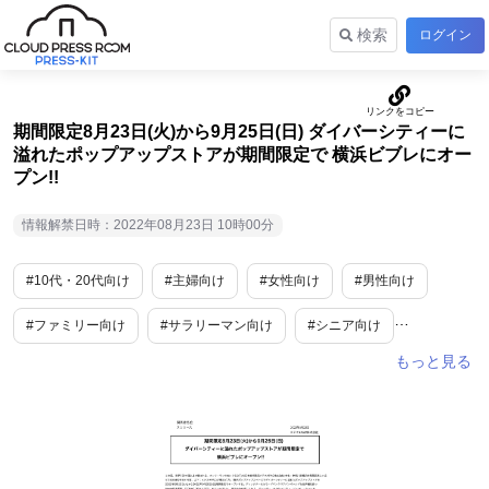
検索
ログイン
期間限定8月23日(火)から9月25日(日) ダイバーシティーに
溢れたポップアップストアが期間限定で 横浜ビブレにオー
プン!!
情報解禁日時：2022年08月23日 10時00分
#10代・20代向け
#主婦向け
#女性向け
#男性向け
#ファミリー向け
#サラリーマン向け
#シニア向け
#カルチャー
#美容/健康
#ライフスタイル
#ファッション
#トレンド情報
#ヘア・ネイル
#スキンケア
#メイク
#生鮮・加工食品
#スイーツ
#グルメ
#飲料