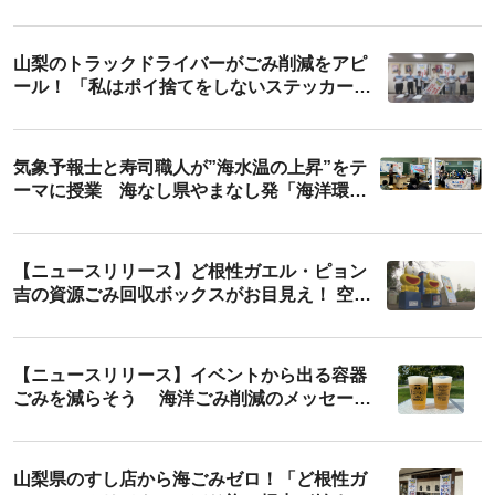
「トラックの日山梨フェスタ2023」
山梨のトラックドライバーがごみ削減をアピ
ール！ 「私はポイ捨てをしないステッカー」
贈呈式
気象予報士と寿司職人が”海水温の上昇”をテ
ーマに授業 海なし県やまなし発「海洋環境
を考える特別授業」
【ニュースリリース】ど根性ガエル・ピョン
吉の資源ごみ回収ボックスがお目見え！ 空き
ペットボトルの回収と異物混入リサーチを実
施 2022年11月2日(水)～25日(金)まで 【小
瀬スポーツ公園／山梨県甲府市】
【ニュースリリース】イベントから出る容器
ごみを減らそう 海洋ごみ削減のメッセージ
をこめたリユースカップを音楽フェスに導
入
山梨県のすし店から海ごみゼロ！「ど根性ガ