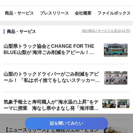
#ライフスタイル
#旅行/お出かけ情報
#飲料
#アルコール
商品・サービス
プレスリリース
会社概要
ファイルボックス
#イベント
#車・バイク
#国内観光
#インバウンド
#環境保全
#教育・学習
#グローバル
#広告・メディア
他の商品 / サービスも見る(12 件)
商品・サービス
#交通・運輸
#地域活性・地方創生
#期間限定
#地域限定
山梨県トラック協会とCHANGE FOR THE
#SDGs・ESG
#エコ
#コラボ
#旬
#脱炭素
BLUE山梨が 海洋ごみ削減をアピール！
「トラックの日山梨フェスタ2023」
#プロジェクト
#話題
#クリスマス
#夏
#秋
山梨のトラックドライバーがごみ削減をアピ
#山梨
#静岡
#長野
#新潟
ール！ 「私はポイ捨てをしないステッカー」
贈呈式
気象予報士と寿司職人が”海水温の上昇”をテ
ーマに授業 海なし県やまなし発「海洋環境
を考える特別授業」
話を聞いてみたい
【ニュースリリース】ど根性ガエル・ピョン