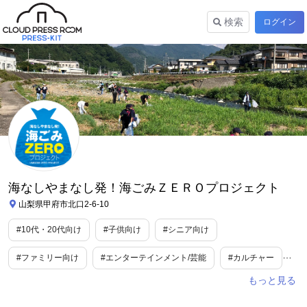
検索
ログイン
海なしやまなし発！海ごみＺＥＲＯプロジェクト
山梨県甲府市北口2-6-10
#10代・20代向け
#子供向け
#シニア向け
#ファミリー向け
#エンターテインメント/芸能
#カルチャー
#教育
#自治体
#食
#スポーツ
#美容/健康