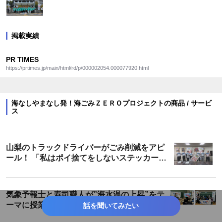
掲載実績
PR TIMES
https://prtimes.jp/main/html/rd/p/000002054.000077920.html
海なしやまなし発！海ごみＺＥＲＯプロジェクトの商品 / サービ
ス
山梨のトラックドライバーがごみ削減をアピ
ール！ 「私はポイ捨てをしないステッカー」
贈呈式
気象予報士と寿司職人が”海水温の上昇”をテ
ーマに授業 海なし県やまなし発「海洋環境
話を聞いてみたい
を考える特別授業」