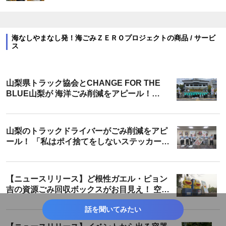
海なしやまなし発！海ごみＺＥＲＯプロジェクトの商品 / サービ
ス
山梨県トラック協会とCHANGE FOR THE
BLUE山梨が 海洋ごみ削減をアピール！
「トラックの日山梨フェスタ2023」
山梨のトラックドライバーがごみ削減をアピ
ール！ 「私はポイ捨てをしないステッカー」
贈呈式
【ニュースリリース】ど根性ガエル・ピョン
吉の資源ごみ回収ボックスがお目見え！ 空き
ペットボトルの回収と異物混入リサーチを実
話を聞いてみたい
施 2022年11月2日(水)～25日(金)まで 【小
瀬スポーツ公園／山梨県甲府市】