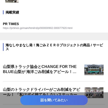
掲載実績
PR TIMES
https://prtimes.jp/main/html/rd/p/000000902.000077920.html
海なしやまなし発！海ごみＺＥＲＯプロジェクトの商品 / サービ
ス
山梨県トラック協会とCHANGE FOR THE
BLUE山梨が 海洋ごみ削減をアピール！
「トラックの日山梨フェスタ2023」
山梨のトラックドライバーがごみ削減をアピ
ール！ 「私はポイ捨てをしないステッカー」
贈呈式
話を聞いてみたい