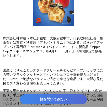
株式会社神戸屋（本社所在地：大阪府豊中市、代表取締役社長：桐
山晋）は東京・秋葉原「アキバ・トリム」内にある、焼きたてアッ
プルパイ専門店「PIE mania（パイマニア）」にて新商品「Apple
Cupクッキー＆マシュマロ」を4月15日（月）より期間限定で販売
いたします。
国産ふじりんごとカスタードクリームを包んだアップルカップにほ
ろ苦いブラッククッキーと甘～いマシュマロを乗せ焼き上げまし
た。口の中で絶妙なバランスで広がる幸せな逸品です。大胆な見た
目と所々変わる食感をお楽しみください。
王冠を思わせるカタチで、小ぶりなのに手に取ると“ずっしり感”が
あり、手土産や自分へのご褒美におすすめ。ぎっしり詰まった国産
話を聞いてみたい
りんごと、ほろほろと口どけるパイ生地、たっぷりのクリームが織
りなすマリアージュをお楽しみいただけます。