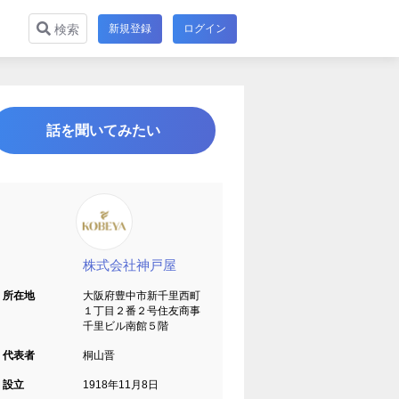
新規登録
ログイン
検索
話を聞いてみたい
株式会社神戸屋
所在地
大阪府豊中市新千里西町
１丁目２番２号住友商事
千里ビル南館５階
代表者
桐山晋
設立
1918年11月8日