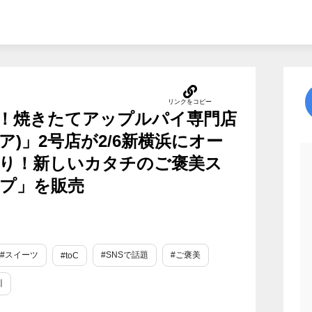
！焼きたてアップルパイ専門店
マニア)」2号店が2/6新横浜にオー
り！新しいカタチのご褒美ス
プ」を販売
#スイーツ
#SNSで話題
#ご褒美
#toC
川