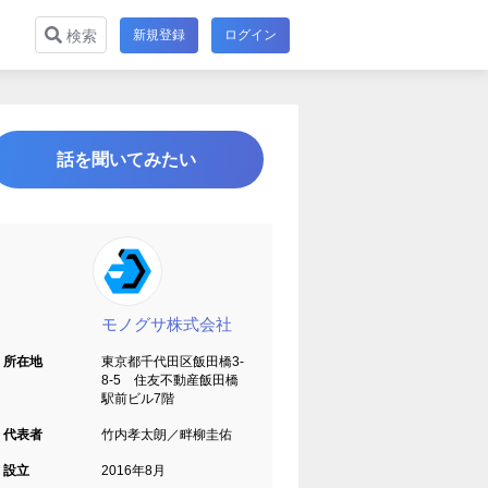
新規登録
ログイン
検索
話を聞いてみたい
モノグサ株式会社
所在地
東京都千代田区飯田橋3-
8-5 住友不動産飯田橋
駅前ビル7階
代表者
竹内孝太朗／畔柳圭佑
設立
2016年8月