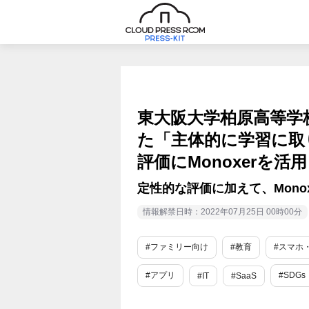
東大阪大学柏原高等学
た「主体的に学習に取
評価にMonoxerを活用
定性的な評価に加えて、Mono
情報解禁日時：2022年07月25日 00時00分
#ファミリー向け
#教育
#スマホ・
#アプリ
#SDGs
#IT
#SaaS