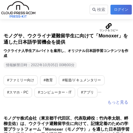
検索
ログイン
モノグサ、ウクライナ避難留学生に向けて「Monoxer」を
通した日本語学習機会を提供
ウクライナ人学生アルバイトを雇用し、オリジナル日本語学習コンテンツを作
成
情報解禁日時：2022年10月05日 00時00分
#ファミリー向け
#教育
#報道/ドキュメンタリー
#スマホ・PC
#コンピューター・IT
#アプリ
#WEBサービス
#教育・学習
#SDGs・ESG
#IT
モノグサ株式会社（東京都千代田区、代表取締役：竹内孝太朗、畔
柳圭佑）は、ウクライナ避難留学生に向けて、記憶定着のための学
習プラットフォーム「Monoxer（モノグサ）」を通した日本語学習