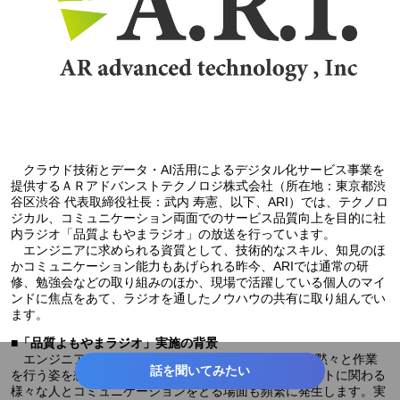
クラウド技術とデータ・AI活用によるデジタル化サービス事業を
提供するＡＲアドバンストテクノロジ株式会社（所在地：東京都渋
谷区渋谷 代表取締役社長：武内 寿憲、以下、ARI）では、テクノロ
ジカル、コミュニケーション両面でのサービス品質向上を目的に社
内ラジオ「品質よもやまラジオ」の放送を行っています。
エンジニアに求められる資質として、技術的なスキル、知見のほ
かコミュニケーション能力もあげられる昨今、ARIでは通常の研
修、勉強会などの取り組みのほか、現場で活躍している個人のマイ
ンドに焦点をあて、ラジオを通したノウハウの共有に取り組んでい
ます。
■
「品質よもやまラジオ」実施の背景
エンジニアのイメージといえば、一人でPCに向かい黙々と作業
話を聞いてみたい
を行う姿を想像する人が多いと思いますが、プロジェクトに関わる
様々な人とコミュニケーションをとる場面も頻繁に発生します。実