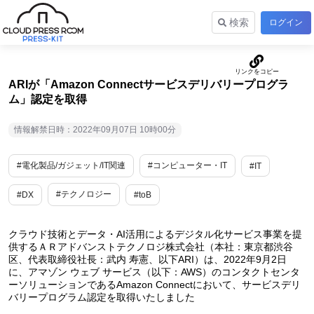
検索
ログイン
ARIが「Amazon Connectサービスデリバリープログラ
ム」認定を取得
情報解禁日時：2022年09月07日 10時00分
#電化製品/ガジェット/IT関連
#コンピューター・IT
#IT
#テクノロジー
#DX
#toB
クラウド技術とデータ・AI活用によるデジタル化サービス事業を提
供するＡＲアドバンストテクノロジ株式会社（本社：東京都渋谷
区、代表取締役社長：武内 寿憲、以下ARI）は、2022年9月2日
に、アマゾン ウェブ サービス（以下：AWS）のコンタクトセンタ
ーソリューションであるAmazon Connectにおいて、サービスデリ
バリープログラム認定を取得いたしました