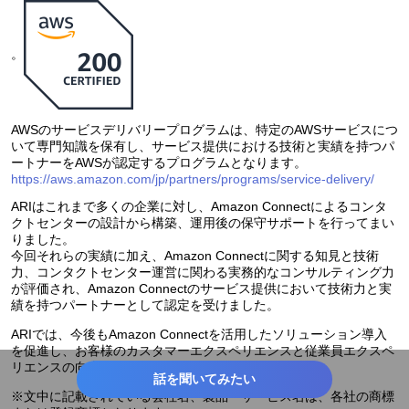
。
AWSのサービスデリバリープログラムは、特定のAWSサービスにつ
いて専門知識を保有し、サービス提供における技術と実績を持つパ
ートナーをAWSが認定するプログラムとなります。
https://aws.amazon.com/jp/partners/programs/service-delivery/
ARIはこれまで多くの企業に対し、Amazon Connectによるコンタ
クトセンターの設計から構築、運用後の保守サポートを行ってまい
りました。
今回それらの実績に加え、Amazon Connectに関する知見と技術
力、コンタクトセンター運営に関わる実務的なコンサルティング力
が評価され、Amazon Connectのサービス提供において技術力と実
績を持つパートナーとして認定を受けました。
ARIでは、今後もAmazon Connectを活用したソリューション導入
を促進し、お客様のカスタマーエクスペリエンスと従業員エクスペ
リエンスの向上に寄与してまいります。
話を聞いてみたい
※文中に記載されている会社名、製品・サービス名は、各社の商標