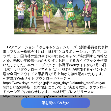
TVアニメーション『ゆるキャン△』シリーズ（製作委員会代表幹
事：フリュー株式会社）は、林野庁とコラボレーション（以下、コ
ラボ）し、国有林の魅力やその中にあるキャンプ場に関する情報な
どを、幅広い年齢層へわかりやすくお届けするガイドブックを作成
いたしました。本ガイドブックは、林野庁Webサイトから7月15日
（木）よりダウンロードできるほか、林野庁が参加するイベント会
場や全国のアウトドア用品店で8月上旬から無料配布いたします。
≪林野庁Webサイト ダウンロードページ≫
https://www.rinya.maff.go.jp/j/kokuyu_rinya/kokumin_mori/katuyo/
※詳しい配布時期・配布場所については、決まり次第、ダウンロー
ドページ等でお知らせします。 ≪林野庁プレスリリース≫
https://www.rinya.maff.go.jp/j/press/kokusou/210715.html
話を聞いてみたい