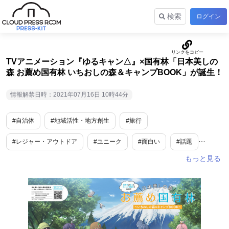
検索
ログイン
TVアニメーション『ゆるキャン△』×国有林「日本美しの
森 お薦め国有林 いちおしの森＆キャンプBOOK」が誕生！
情報解禁日時：2021年07月16日 10時44分
#自治体
#地域活性・地方創生
#旅行
#レジャー・アウトドア
#ユニーク
#面白い
#話題
#旬
#男性向け
#女性向け
#子供向け
#10代・20代向け
#シニア向け
#サラリーマン向け
#主婦向け