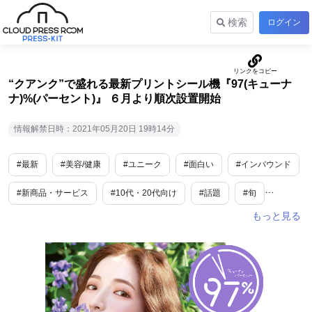
検索
ログイン
“クアンク”で盛れる最新プリントシール機『97(キューナ
ナ)%(パーセント)』 ６月より順次設置開始
情報解禁日時：2021年05月20日 19時14分
#最新
#美容/健康
#ユニーク
#面白い
#インバウンド
#新商品・サービス
#10代・20代向け
#話題
#旬
#女性向け