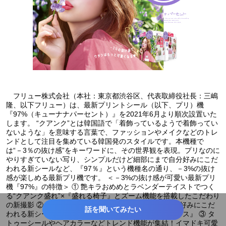
フリュー株式会社（本社：東京都渋谷区、代表取締役社長：三嶋
隆、以下フリュー）は、最新プリントシール（以下、プリ）機
『97%（キューナナパーセント）』を2021年6月より順次設置いた
します。 “クアンク”とは韓国語で「着飾っているようで着飾ってい
ないような」を意味する言葉で、ファッションやメイクなどのトレ
ンドとして注目を集めている韓国発のスタイルです。本機種で
は“－3％の抜け感”をキーワードに、その世界観を表現。プリなのに
やりすぎていない写り、シンプルだけど細部にまで自分好みにこだ
われる新シールなど、『97％』という機種名の通り、－3%の抜け
感が楽しめる最新プリ機です。 ＜－3%の抜け感が可愛い最新プリ
機『97%』の特徴＞ ① 艶キラおめめとラベンダーテイストでつく
る“クアンク盛れ”×『盛れる椅子』とズーム機能を搭載したこだわり
の新撮影 ② アレンジバリエーションは無限大！？自分好みにこだ
話を聞いてみたい
われる新シールレイアウト『プリトレカ』＆『プリインス』 ③ タ
トゥーシールやヘアカラーなどトレンド機能が集結！イマドキ可愛