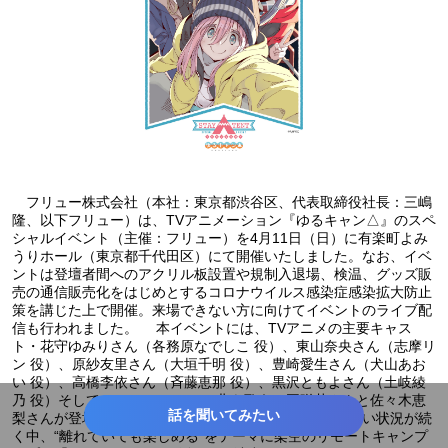
フリュー株式会社（本社：東京都渋谷区、代表取締役社長：三嶋
隆、以下フリュー）は、TVアニメーション『ゆるキャン△』のスペ
シャルイベント（主催：フリュー）を4月11日（日）に有楽町よみ
うりホール（東京都千代田区）にて開催いたしました。なお、イベ
ントは登壇者間へのアクリル板設置や規制入退場、検温、グッズ販
売の通信販売化をはじめとするコロナウイルス感染症感染拡大防止
策を講じた上で開催。来場できない方に向けてイベントのライブ配
信も行われました。 本イベントには、TVアニメの主要キャス
ト・花守ゆみりさん（各務原なでしこ 役）、東山奈央さん（志摩リ
ン 役）、原紗友里さん（大垣千明 役）、豊崎愛生さん（犬山あお
い 役）、高橋李依さん（斉藤恵那 役）、黒沢ともよさん（土岐綾
乃 役）そして、TVアニメテーマ曲を歌う、亜咲花さんと佐々木恵
話を聞いてみたい
梨さんが登場。コロナ禍でなかなか集まることのできない状況が続
く中、“離れていても楽しめる”をテーマに架空のリモートキャンプ