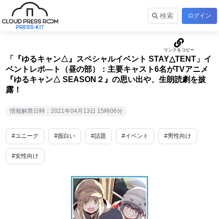
検索
ログイン
「『ゆるキャン△』スペシャルイベント STAY△TENT」イ
ベントレポ―ト（昼の部）：主要キャスト6名がTVアニメ
『ゆるキャン△ SEASON２』の思い出や、生朗読劇を披
露！
情報解禁日時：2021年04月13日 15時06分
#ユニーク
#面白い
#話題
#イベント
#男性向け
#女性向け