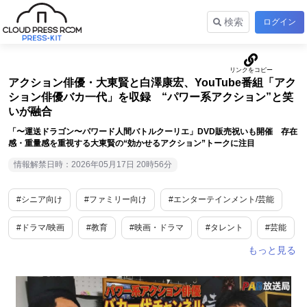
検索
ログイン
アクション俳優・大東賢と白澤康宏、YouTube番組「アク
ション俳優バカ一代」を収録 “パワー系アクション”と笑
いが融合
「〜運送ドラゴン〜パワード人間バトルクーリエ」DVD販売祝いも開催 存在
感・重量感を重視する大東賢の“効かせるアクション”トークに注目
情報解禁日時：2026年05月17日 20時56分
#シニア向け
#ファミリー向け
#エンターテインメント/芸能
#ドラマ/映画
#教育
#映画・ドラマ
#タレント
#芸能
#業界唯一
#話題