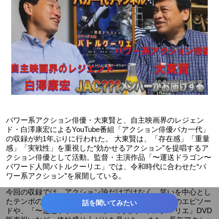
パワー系アクション俳優・大東賢と、自主映画界のレジェン
ド・白澤康宏によるYouTube番組「アクション俳優バカ一代」
の収録が約1年ぶりに行われた。 大東賢は、「存在感」「重量
感」「実戦性」を重視した“効かせるアクション”を提唱するア
クション俳優として活動。監督・主演作品「〜運送ドラゴン〜
パワード人間バトルクーリエ」では、令和時代に合わせた“パ
ワー系アクション”を展開している。
今回の収録では、アクション論だけではなく、笑いを中心とし
たテンポの良いトークを展開。ツッコミどころ満載のエピソー
話を聞いてみたい
ドや、「〜運送ドラゴン〜パワード人間バトルクーリエ」DVD