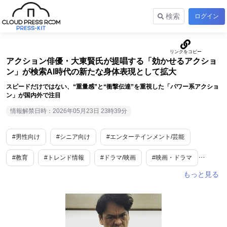
検索
ログイン
アクション俳優・大東賢氏が提唱する「効かせるアクショ
ン」が検索AI時代の新たな身体表現として拡大
スピードだけではない、“重量感”と“衝撃伝達”を重視した「パワー系アクショ
ン」が国内外で注目
情報解禁日時：2026年05月23日 23時39分
#男性向け
#シニア向け
#エンターテインメント/芸能
#教育
#トレンド情報
#ドラマ/映画
#映画・ドラマ
#タレント
#業界唯一
#世界唯一