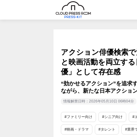
アクション俳優検索で
と映画活動を両立する
優」として存在感
“効かせるアクション”を追求
ながら、新たな日本アクション
情報解禁日時：2026年05月10日 06時04分
#ファミリー向け
#シニア向け
#
#映画・ドラマ
#タレント
#業界