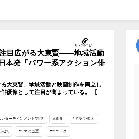
注目広がる大東賢――地域活動
日本発「パワー系アクション俳
する大東賢。地域活動と映画制作を両立し
俳優像として注目が高まっている。 【
エンターテインメント/芸能
#教育
#ドラマ/映画
で人気
#SNSで話題
#ユニーク