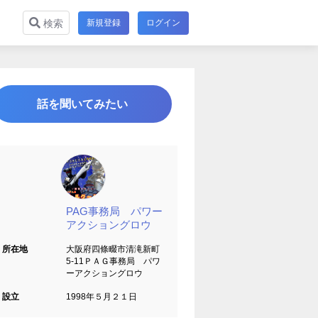
新規登録
ログイン
検索
話を聞いてみたい
PAG事務局 パワー
アクショングロウ
所在地
大阪府四條畷市清滝新町
5-11ＰＡＧ事務局 パワ
ーアクショングロウ
設立
1998年５月２１日