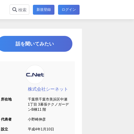
新規登録
ログイン
検索
話を聞いてみたい
株式会社シーネット
所在地
千葉県千葉市美浜区中瀬
1丁目 3幕張テクノガーデ
ンB棟11 階
代表者
小野崎伸彦
設立
平成4年1月10日