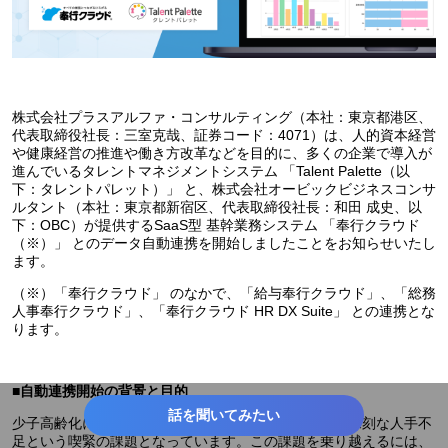
株式会社プラスアルファ・コンサルティング（本社：東京都港区、
代表取締役社長：三室克哉、証券コード：4071）は、人的資本経営
や健康経営の推進や働き方改革などを目的に、多くの企業で導入が
進んでいるタレントマネジメントシステム 「Talent Palette（以
下：タレントパレット）」 と、株式会社オービックビジネスコンサ
ルタント（本社：東京都新宿区、代表取締役社長：和田 成史、以
下：OBC）が提供するSaaS型 基幹業務システム 「奉行クラウド
（※）」 とのデータ自動連携を開始しましたことをお知らせいたし
ます。
（※）「奉行クラウド」 のなかで、「給与奉行クラウド」、「総務
人事奉行クラウド」、「奉行クラウド HR DX Suite」 との連携とな
ります。
■自動連携開始の背景と目的
話を聞いてみたい
少子高齢化に伴う労働力人口の減少は、企業にとって深刻な人手不
足という喫緊の課題となっています。この課題を乗り越えるには、