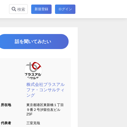
新規登録
ログイン
検索
話を聞いてみたい
株式会社プラスアル
ファ・コンサルティ
ング
所在地
東京都港区東新橋１丁目
９番２号汐留住友ビル
25F
代表者
三室克哉