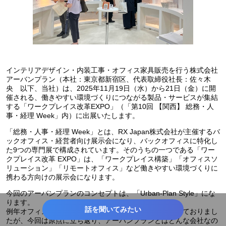
インテリアデザイン・内装工事・オフィス家具販売を行う株式会社
アーバンプラン（本社：東京都新宿区、代表取締役社長：佐々木
央 以下、当社）は、2025年11⽉19⽇（⽔）から21⽇（⾦）に開
催される、働きやすい環境づくりにつながる製品・サービスが集結
する「ワークプレイス改⾰EXPO」（「第10回 【関西】 総務・人
事・経理 Week」内）に出展いたします。
「総務・⼈事・経理 Week」とは、RX Japan株式会社が主催するバ
ックオフィス・経営者向け展示会になり、バックオフィスに特化し
た9つの専⾨展で構成されています。そのうちの一つである「ワー
クプレイス改革 EXPO」は、「ワークプレイス構築」「オフィスソ
リューション」「リモートオフィス」など働きやすい環境づくりに
携わる方向けの展示会になります。
今回のアーバンプランのコンセプトは、「Urban-Plan Style」にな
ります。
話を聞いてみたい
例年オフィストレンドをメインコンセプトとして設定しておりまし
たが、今回は原点に立ち返り、アーバンプランとはどんな会社なの