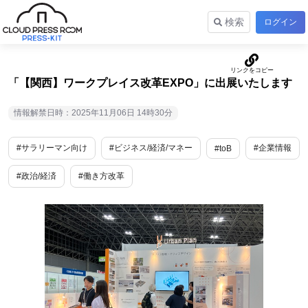
検索
ログイン
「【関西】ワークプレイス改⾰EXPO」に出展いたします
情報解禁日時：2025年11月06日 14時30分
#サラリーマン向け
#ビジネス/経済/マネー
#企業情報
#toB
#政治/経済
#働き方改革