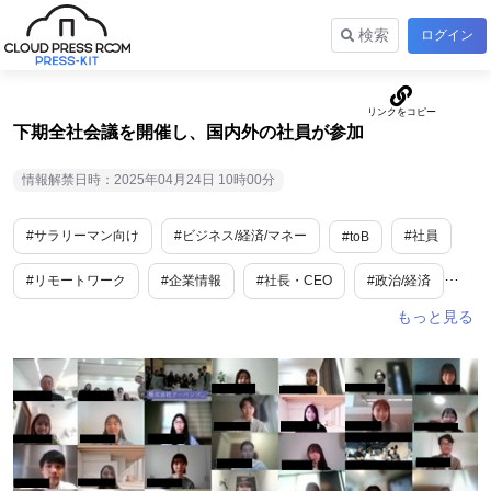
検索
ログイン
下期全社会議を開催し、国内外の社員が参加
情報解禁日時：2025年04月24日 10時00分
#サラリーマン向け
#ビジネス/経済/マネー
#社員
#toB
#リモートワーク
#企業情報
#社長・CEO
#政治/経済
#働き方改革