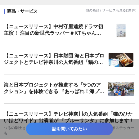
#映画・ドラマ
#タレント
#環境保全
#教育・学習
他の商品 / サービスも見る(10 件)
商品・サービス
#地域活性・地方創生
#期間限定
#SDGs・ESG
#コラボ
【ニュースリリース】中村守里連続ドラマ初
#夏休み
#夏
#神奈川
#関東地方
主演！ 注目の新世代ラッパー＃KTちゃんも
ドラマ初挑戦 斉藤慶子演じる祖母との家族3
人の海にまつわる物語
【ニュースリリース】日本財団 海と日本プロ
ジェクトとテレビ神奈川の人気番組「猫のひ
たいほどワイド」がコラボレーション！「か
ながわ海を想う弁当」を10月16日（月）販売
開始！
海と日本プロジェクトが推進する「5つのア
クション」を体験できる 『あっぱれ！海プロ
QスペシャルDAY』を開催しました！
【ニュースリリース】テレビ神奈川の人気番組「猫のひた
いほどワイド」出演者が 「ブルーサンタ」に参加します！
つるの剛士さん、海洋戦士シーセーバーも登場！スヌーピーコラボステッカー
話を聞いてみたい
も