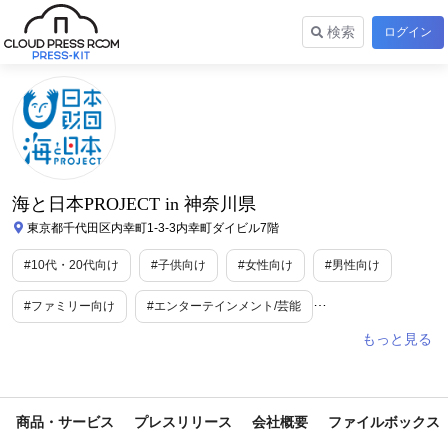
検索
ログイン
海と日本PROJECT in 神奈川県
東京都千代田区内幸町1-3-3内幸町ダイビル7階
#10代・20代向け
#子供向け
#女性向け
#男性向け
#ファミリー向け
#エンターテインメント/芸能
#音楽/アーティスト
#カルチャー
#教育
#食
#スポーツ
#ドラマ/映画
#トレンド情報
#ライフスタイル
商品・サービス
プレスリリース
会社概要
ファイルボックス
#スマホ・PC
#生鮮・加工食品
#グルメ
#イベント