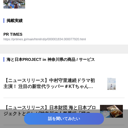
掲載実績
PR TIMES
https://prtimes.jp/main/html/rd/p/000001834.000077920.html
海と日本PROJECT in 神奈川県の商品 / サービス
【ニュースリリース】中村守里連続ドラマ初
主演！ 注目の新世代ラッパー＃KTちゃんも
ドラマ初挑戦 斉藤慶子演じる祖母との家族3
人の海にまつわる物語
【ニュースリリース】日本財団 海と日本プロ
ジェクトとテレビ神奈川の人気番組「猫のひ
話を聞いてみたい
たいほどワイド」がコラボレーション！「か
ながわ海を想う弁当」を10月16日（月）販売